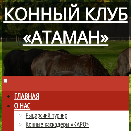
КОННЫЙ КЛУБ
«АТАМАН»
☏ 8-903-179-00-33
ГЛАВНАЯ
О НАС
Рыцарсиий турнир
Конные каскадеры «КАРО»