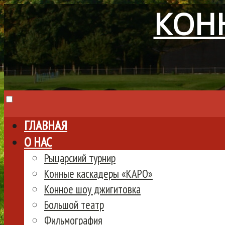
КОН
ГЛАВНАЯ
О НАС
Рыцарсиий турнир
Конные каскадеры «КАРО»
Конное шоу джигитовка
Большой театр
Фильмография